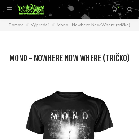
0
Domov
/
Výpredaj
/
Mono - Nowhere Now Where (tričko)
MONO - NOWHERE NOW WHERE (TRIČKO)