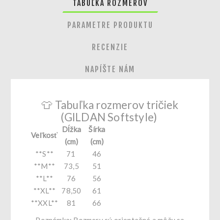
TABUĽKA ROZMEROV
PARAMETRE PRODUKTU
RECENZIE
NAPÍŠTE NÁM
👕 Tabuľka rozmerov tričiek
(GILDAN Softstyle)
Dĺžka
Šírka
Veľkosť
(cm)
(cm)
**S**
71
46
**M**
73,5
51
**L**
76
56
**XL**
78,50
61
**XXL**
81
66