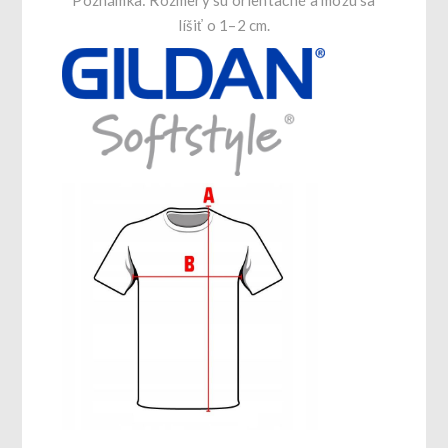
Poznámka: Rozmery sú orientačné a môžu sa
líšiť o 1–2 cm.