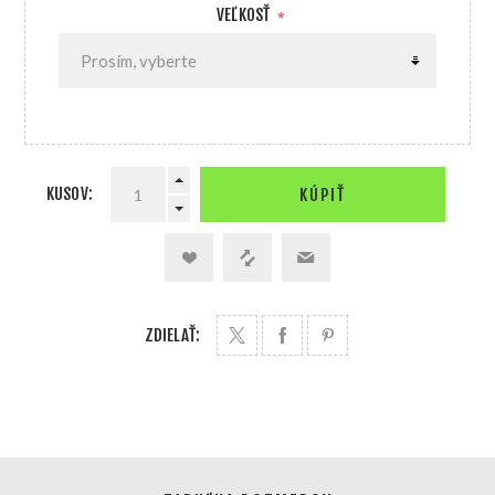
VEĽKOSŤ
*
KUSOV:
KÚPIŤ
ZDIELAŤ: