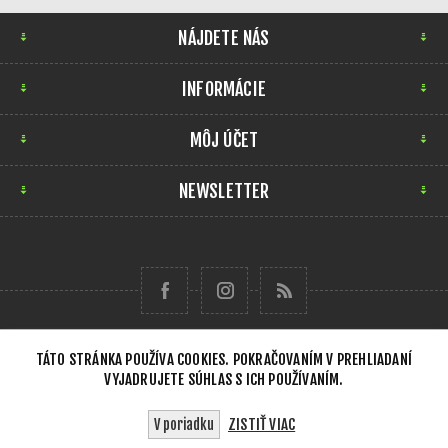
NÁJDETE NÁS
INFORMÁCIE
MÔJ ÚČET
NEWSLETTER
TÁTO STRÁNKA POUŽÍVA COOKIES. POKRAČOVANÍM V PREHLIADANÍ
VYJADRUJETE SÚHLAS S ICH POUŽÍVANÍM.
Copyright © 2026 Forensick Music. Všetky práva
vyhradené.
ZISTIŤ VIAC
V poriadku