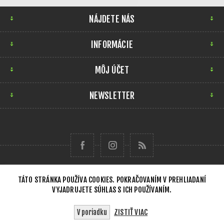
NÁJDETE NÁS
INFORMÁCIE
MÔJ ÚČET
NEWSLETTER
TÁTO STRÁNKA POUŽÍVA COOKIES. POKRAČOVANÍM V PREHLIADANÍ
VYJADRUJETE SÚHLAS S ICH POUŽÍVANÍM.
Copyright © 2026 Forensick Music. Všetky práva
vyhradené.
ZISTIŤ VIAC
V poriadku