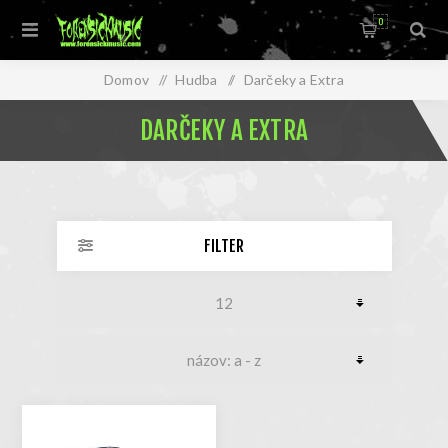
0
Domov
/
Hudba
/
Darčeky a Extra
DARČEKY A EXTRA
FILTER