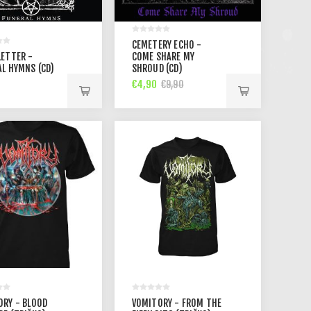
CEMETERY ECHO -
LETTER -
COME SHARE MY
L HYMNS (CD)
SHROUD (CD)
€4,90
€9,90
ORY - BLOOD
VOMITORY - FROM THE