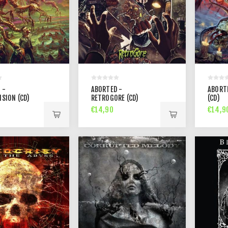
 -
ABORTED -
ABORT
ISION (CD)
RETROGORE (CD)
(CD)
€14,90
€14,9