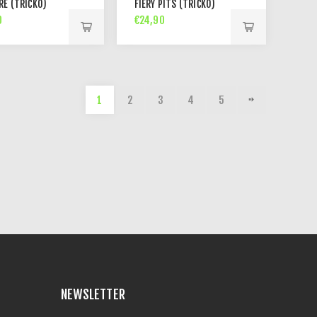
E (TRIČKO)
FIERY PITS (TRIČKO)
0
€24,90
1
2
3
4
5
NEWSLETTER