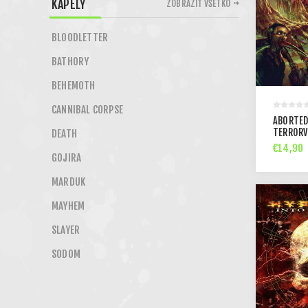
KAPELY
ZOBRAZIŤ VŠETKO
BLOODLETTER
BATHORY
BEHEMOTH
CANNIBAL CORPSE
ABORTED
TERRORV
DEATH
€14,90
GOJIRA
MARDUK
MAYHEM
SLAYER
SODOM