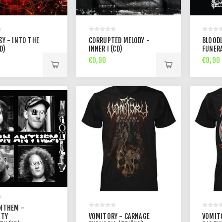
SY - INTO THE
CORRUPTED MELODY -
BLOOD
D)
INNER I (CD)
FUNERA
€9,90
€9,90
NTHEM -
ITY
VOMITORY - CARNAGE
VOMIT