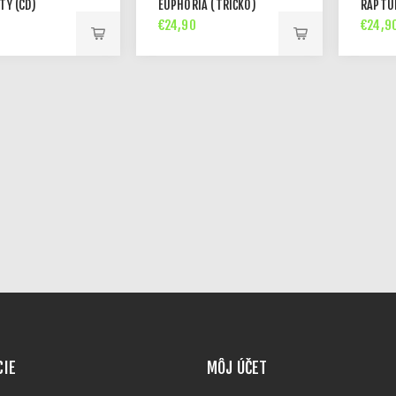
TY (CD)
EUPHORIA (TRIČKO)
RAPTUR
€24,90
€24,9
CIE
MÔJ ÚČET