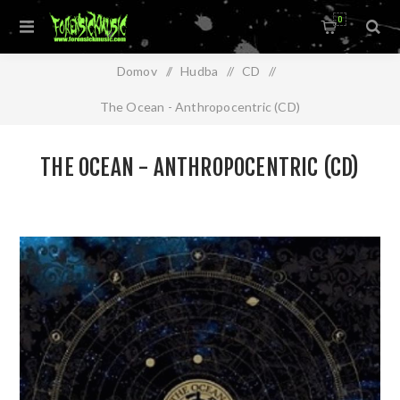
0
Domov
/
Hudba
/
CD
/
The Ocean - Anthropocentric (CD)
THE OCEAN - ANTHROPOCENTRIC (CD)