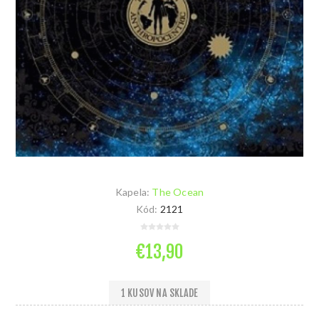
Kapela:
The Ocean
Kód:
2121
€13,90
1 KUSOV NA SKLADE