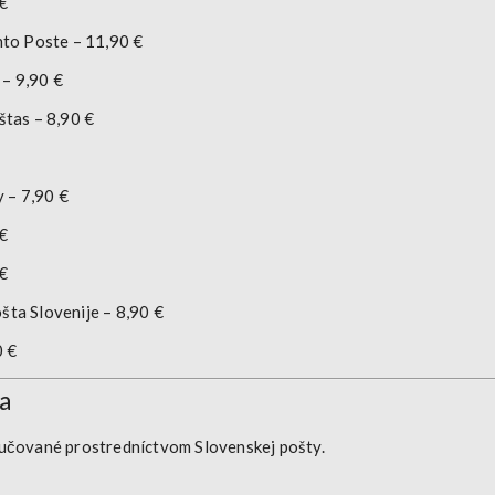
 €
nto Poste – 11,90 €
 – 9,90 €
štas – 8,90 €
 – 7,90 €
 €
 €
šta Slovenije – 8,90 €
0 €
a
oručované prostredníctvom
Slovenskej pošty
.