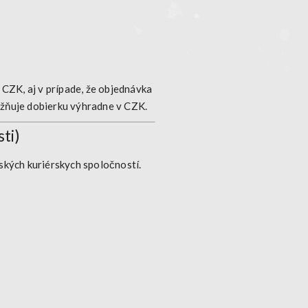
a CZK
, aj v prípade, že objednávka
ožňuje dobierku výhradne v CZK.
ti)
rských kuriérskych spoločností.