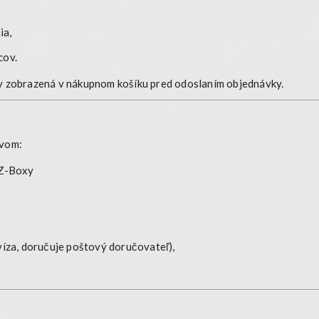
ia,
cov.
y zobrazená v nákupnom košíku pred odoslaním objednávky.
tvom:
 Z-Boxy
víza, doručuje poštový doručovateľ),