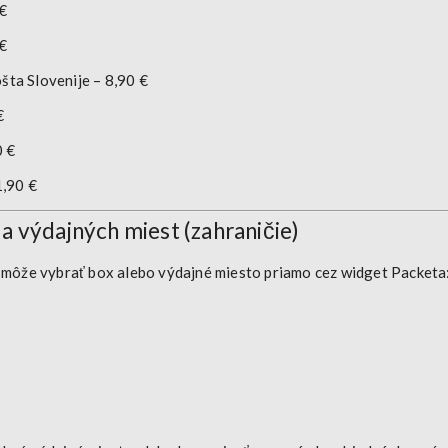
 €
 €
šta Slovenije – 8,90 €
€
0 €
1,90 €
a výdajných miest (zahraničie)
ík môže vybrať box alebo výdajné miesto
priamo cez widget Packeta