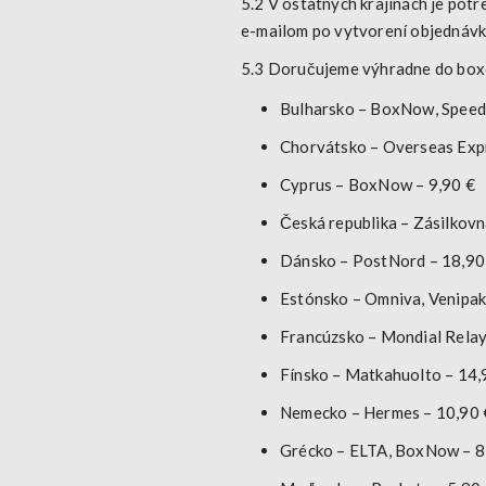
5.2 V ostatných krajinách je pot
e-mailom po vytvorení objednávk
5.3 Doručujeme výhradne do boxo
Bulharsko
– BoxNow, Speedy
Chorvátsko
– Overseas Exp
Cyprus
– BoxNow – 9,90 €
Česká republika
– Zásilkovn
Dánsko
– PostNord – 18,90
Estónsko
– Omniva, Venipak
Francúzsko
– Mondial Relay
Fínsko
– Matkahuolto – 14,
Nemecko
– Hermes – 10,90 
Grécko
– ELTA, BoxNow – 8