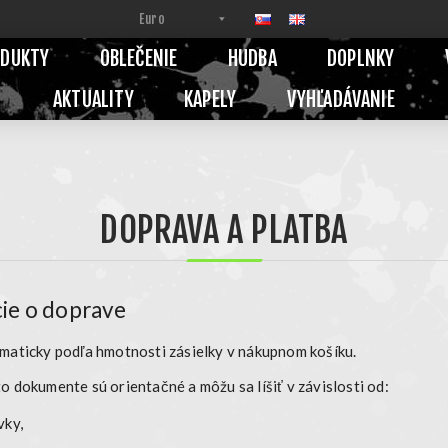
ODUKTY
OBLEČENIE
HUDBA
DOPLNKY
AKTUALITY
KAPELY
VYHĽADÁVANIE
DOPRAVA A PLATBA
ie o doprave
maticky podľa hmotnosti zásielky
v nákupnom košíku.
to dokumente sú
orientačné
a môžu sa líšiť v závislosti od:
vky,