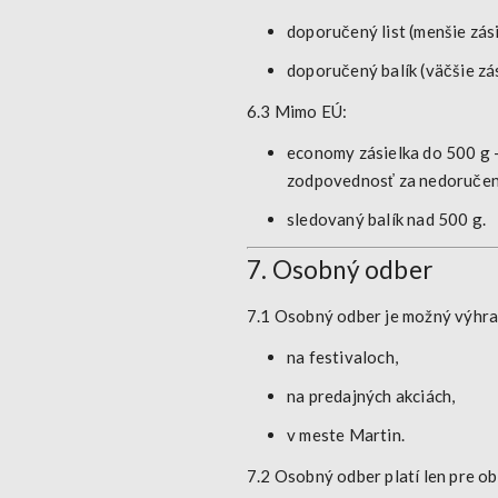
doporučený list (menšie zási
doporučený balík (väčšie zás
6.3 Mimo EÚ:
economy zásielka do 500 g
–
zodpovednosť za nedoručen
sledovaný balík nad 500 g
.
7. Osobný odber
7.1 Osobný odber je možný
výhra
na festivaloch,
na predajných akciách,
v meste Martin.
7.2 Osobný odber platí
len pre o