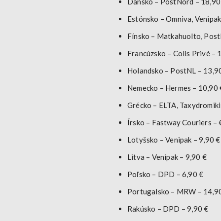
Dánsko
– PostNord – 18,90
Estónsko
– Omniva, Venipak
Fínsko
– Matkahuolto, Post
Francúzsko
– Colis Privé – 
Holandsko
– PostNL – 13,9
Nemecko
– Hermes – 10,90 
Grécko
– ELTA, Taxydromiki
Írsko
– Fastway Couriers –
Lotyšsko
– Venipak – 9,90 €
Litva
– Venipak – 9,90 €
Poľsko
– DPD – 6,90 €
Portugalsko
– MRW – 14,9
Rakúsko
– DPD – 9,90 €