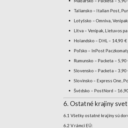
Maďarsko
– Packeta – 5,90
Taliansko
– Italian Post, Pu
Lotyšsko
– Omniva, Venipak
Litva
– Venipak, Lietuvos pa
Holandsko
– DHL – 14,90 €
Poľsko
– InPost Paczkomaty
Rumunsko
– Packeta – 5,90
Slovensko
– Packeta – 3,90
Slovinsko
– Express One, Po
Švédsko
– PostNord – 16,9
6. Ostatné krajiny svet
6.1 Všetky ostatné krajiny sú d
6.2 V rámci EÚ: