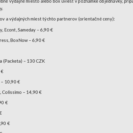
rebné výdajné miesto alebo box
uviesť v poznámke objednávky
, prí
y.
v a výdajných miest týchto partnerov (orientačné ceny):
, Econt, Sameday – 6,90 €
ress, BoxNow – 6,90 €
a (Packeta) – 130 CZK
 €
 – 10,90 €
, Colissimo – 14,90 €
90 €
€
,90 €