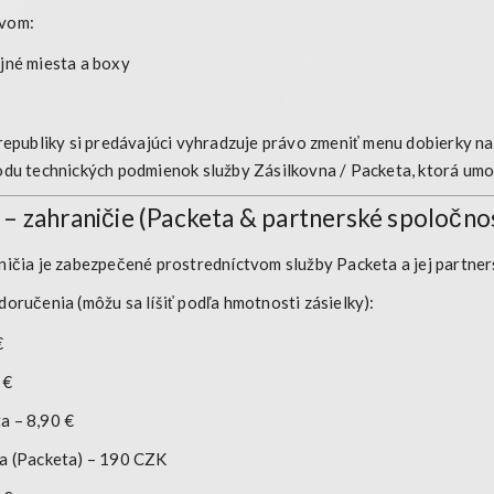
tvom:
jné miesta a boxy
 republiky si predávajúci vyhradzuje právo
zmeniť menu dobierky n
odu technických podmienok služby Zásilkovna / Packeta, ktorá um
– zahraničie (Packeta & partnerské spoločnos
aničia je zabezpečené prostredníctvom služby
Packeta
a jej partne
oručenia (môžu sa líšiť podľa hmotnosti zásielky):
€
 €
a – 8,90 €
a (Packeta) – 190 CZK