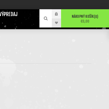
VÝPREDAJ
NÁKUPNÝ KOŠÍK
0
€0,00