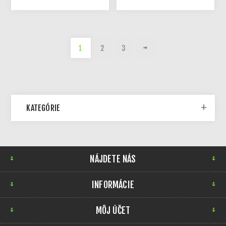
1
2
3
KATEGÓRIE
NÁJDETE NÁS
INFORMÁCIE
MÔJ ÚČET