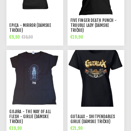
FIVE FINGER DEATH PUNCH -
EPICA - MIRROR (DÁMSKE
TROUBLE LADY (DÁMSKE
TRIČKO)
TRIČKO)
€9,90
€19,90
€19,90
GOJIRA - THE WAY OF ALL
FLESH - GIRLIE (DÁMSKE
GUTALAX - SHITPENDABLES
TRIČKO)
GIRLIE (DÁMSKE TRIČKO)
€19,90
€21,90