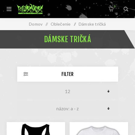
0
Domov
/
Oblečenie
/
Dámske tričká
DÁMSKE TRIČKÁ
FILTER