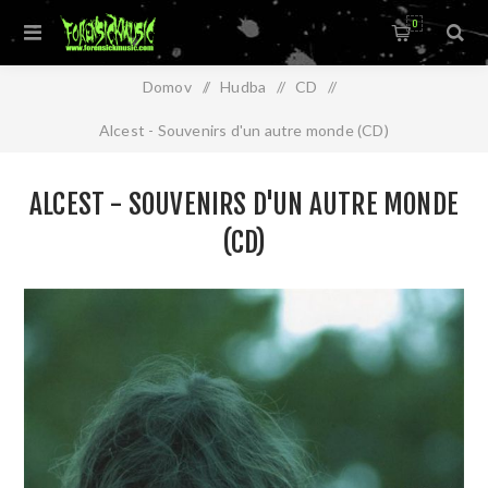
0
Domov
/
Hudba
/
CD
/
Alcest - Souvenirs d'un autre monde (CD)
ALCEST - SOUVENIRS D'UN AUTRE MONDE
(CD)