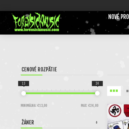
NOVÉ PR
CENOVÉ ROZPÄTIE
13
24
MINIMÁLNA:
€13,00
MAX:
€24,00
ŽÁNER