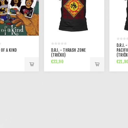
D.R.I. 
4 OF A KIND
D.R.I. - THRASH ZONE
PACIFI
(TRIČKO)
(TRIČK
€23,90
€21,9