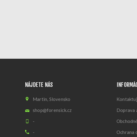
NÁJDETE NÁS
INFORMÁ
Martin, Slovensko
Kontaktuj
shop@forensick.cz
Doprava a
-
Obchodné
-
Ochrana 