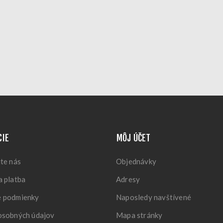
CIE
MÔJ ÚČET
te nás
Objednávky
 platba
Adresy
 podmienky
Naposledy navštívené
osobných údajov
Mapa stránky