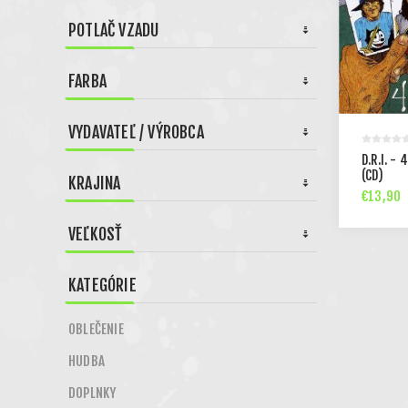
POTLAČ VZADU
FARBA
VYDAVATEĽ / VÝROBCA
D.R.I. - 
(CD)
KRAJINA
€13,90
VEĽKOSŤ
KATEGÓRIE
OBLEČENIE
HUDBA
DOPLNKY