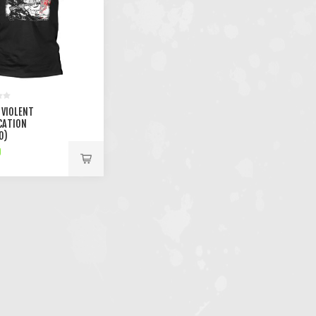
- VIOLENT
CATION
O)
0