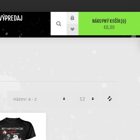
VÝPREDAJ
NÁKUPNÝ KOŠÍK
0
€0,00