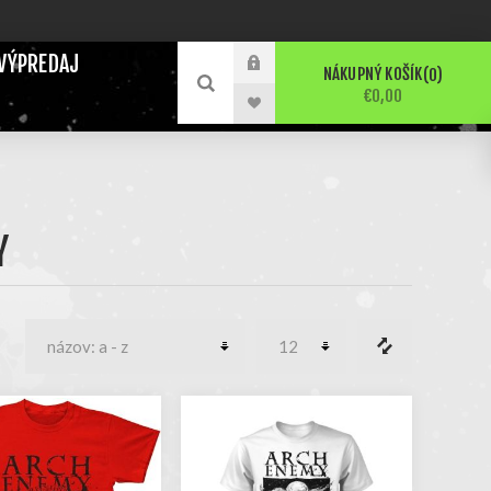
VÝPREDAJ
NÁKUPNÝ KOŠÍK
0
€0,00
Y