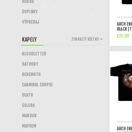
HUDBA
DOPLNKY
VÝPREDAJ
ARCH ENE
BLACK (T
€21,90
KAPELY
ZOBRAZIŤ VŠETKO
BLOODLETTER
BATHORY
BEHEMOTH
CANNIBAL CORPSE
DEATH
GOJIRA
MARDUK
MAYHEM
ARCH EN