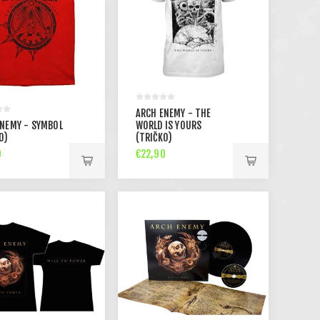
ARCH ENEMY - THE
ENEMY - SYMBOL
WORLD IS YOURS
O)
(TRIČKO)
0
€22,90