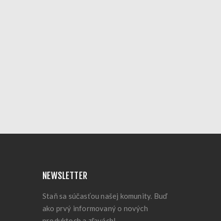
NEWSLETTER
Staň sa súčasťou našej komunity. Buď
ako prvý informovaný o nových
produktoch a zľavách!