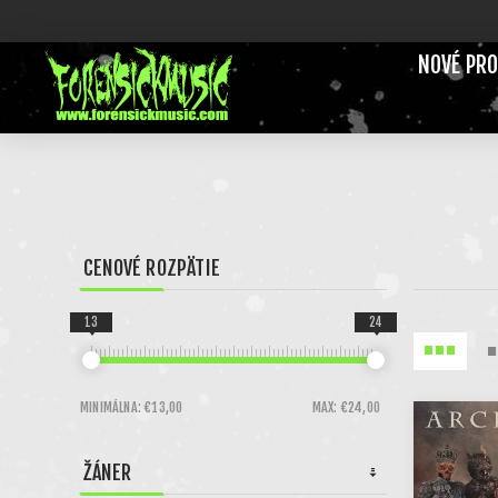
NOVÉ PR
CENOVÉ ROZPÄTIE
13
24
MINIMÁLNA:
€13,00
MAX:
€24,00
ŽÁNER