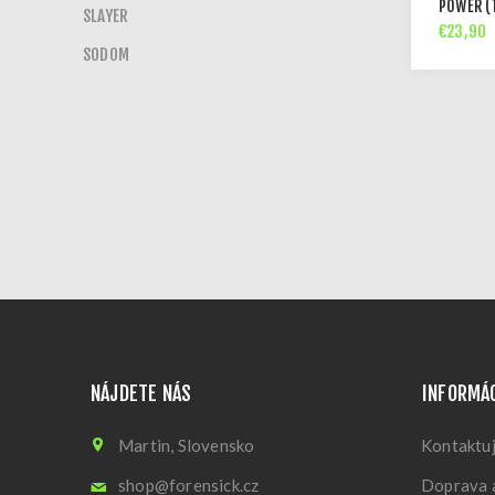
POWER (
SLAYER
€23,90
SODOM
NÁJDETE NÁS
INFORMÁ
Martin, Slovensko
Kontaktuj
shop@forensick.cz
Doprava a