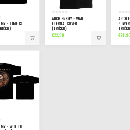
ARCH ENEMY - WAR
ARCH E
MY - TIME IS
ETERNAL COVER
POWER
RIČKO)
(TRIČKO)
TRIČKO
€22,90
€21,9
EMY - WILL TO