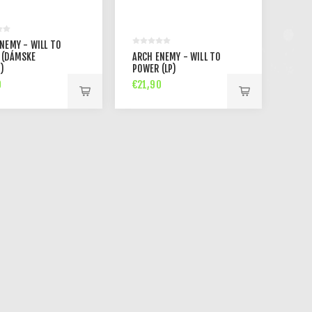
NEMY - WILL TO
 (DÁMSKE
ARCH ENEMY - WILL TO
)
POWER (LP)
0
€21,90