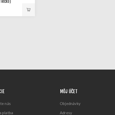
TRIČKO)
CIE
MÔJ ÚČET
te nás
Objednávky
 platba
Adresy