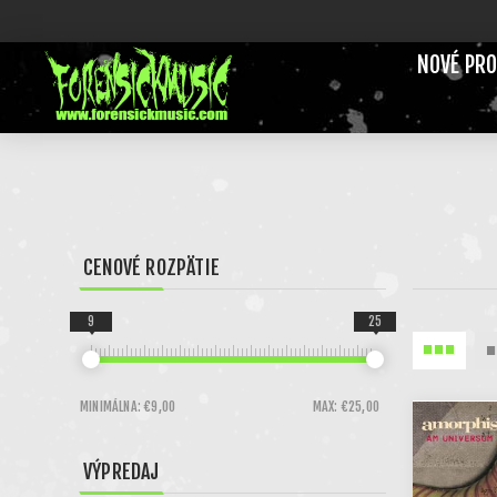
NOVÉ PR
CENOVÉ ROZPÄTIE
9
25
MINIMÁLNA:
€9,00
MAX:
€25,00
VÝPREDAJ