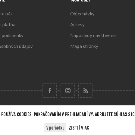
te nás
Objednávky
 platba
Adresy
 podmienky
Naposledy navštívené
osobných údajov
Mapa stránky
 POUŽÍVA COOKIES. POKRAČOVANÍM V PREHLIADANÍ VYJADRUJETE SÚHLAS S IC
Copyright © 2026 Forensick Music. Všetky práva vyhradené.
ZISTIŤ VIAC
V poriadku
Powered by
nopCommerce