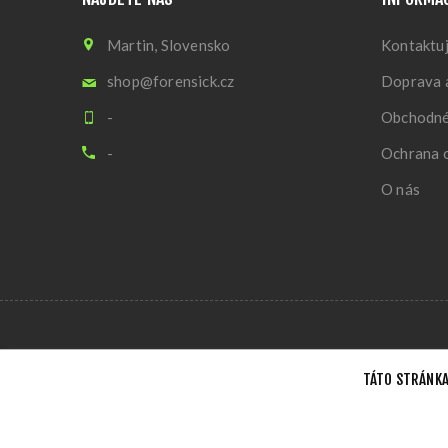
Martin, Slovensko
Kontaktuj
shop@forensick.cz
Doprava a
-
Obchodné
-
Ochrana 
O nás
TÁTO STRÁNKA