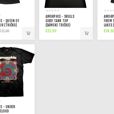
AMORPHIS - SKULLS
AMORPH
S - QUEEN OF
GIRLY TANK TOP
FROM 
UR (TRIČKO)
(DÁMSKE TRIČKO)
LAKES 
€23,90
€24,9
€21,90
S - UNDER
 CLOUD