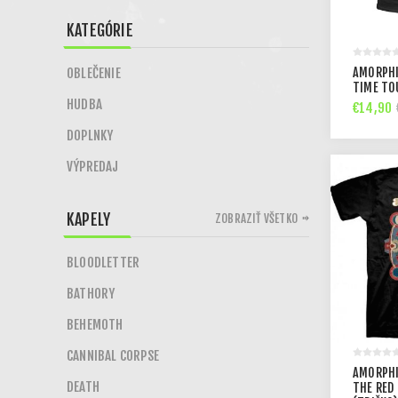
KATEGÓRIE
OBLEČENIE
AMORPHI
TIME TO
HUDBA
€14,90
DOPLNKY
VÝPREDAJ
KAPELY
ZOBRAZIŤ VŠETKO
BLOODLETTER
BATHORY
BEHEMOTH
CANNIBAL CORPSE
AMORPHI
DEATH
THE RED