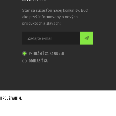
Staň sa súčasťou našej komunity. Buď
ako prvý informovaný o nových
produktoch a zľavách!
PRIHLÁSIŤ SA NA ODBER
ODHLÁSIŤ SA
H POUŽÍVANÍM.