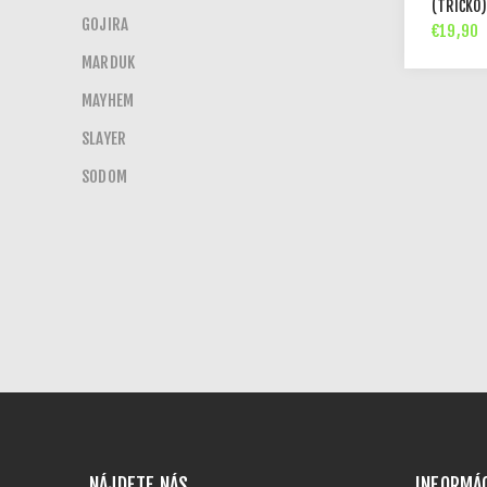
(TRIČKO
GOJIRA
€19,90
MARDUK
MAYHEM
SLAYER
SODOM
NÁJDETE NÁS
INFORMÁ