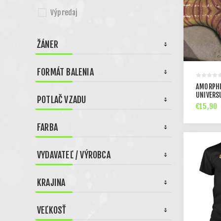
Výpredaj
ŽÁNER
FORMÁT BALENIA
AMORPHI
UNIVERS
POTLAČ VZADU
€15,90
FARBA
VYDAVATEĽ / VÝROBCA
KRAJINA
VEĽKOSŤ